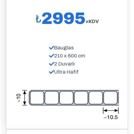
2995
₺
+KDV
Bauglas
210 x 600 cm
2 Duvarlı
Ultra Hafif