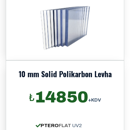
10 mm Solid Polikarbon Levha
14850
₺
+KDV
PTERO
FLAT
UV2