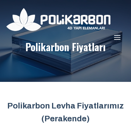
İçeriğe
atla
ME
Polikarbon Fiyatları
Polikarbon Levha Fiyatlarımız
(Perakende)