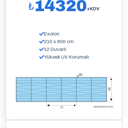
14320
₺
+KDV
Exolon
210 x 600 cm
12 Duvarlı
Yüksek UV Korumalı