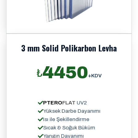
3 mm Solid Polikarbon Levha
4450
₺
+KDV
PTERO
FLAT
UV2
Yüksek Darbe Dayanımı
Isı ile Şekillendirme
Sıcak & Soğuk Büküm
Yangın Dayanımı