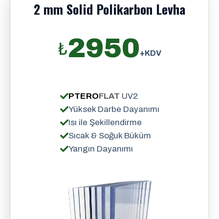
2 mm Solid Polikarbon Levha
2950
₺
+KDV
PTERO
FLAT
UV2
Yüksek Darbe Dayanımı
Isı ile Şekillendirme
Sıcak & Soğuk Büküm
Yangın Dayanımı