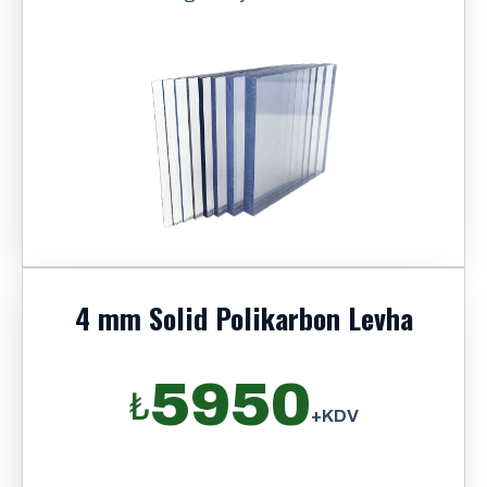
4 mm Solid Polikarbon Levha
5950
₺
+KDV