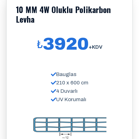
10 MM 4W Oluklu Polikarbon
Levha
3920
₺
+KDV
Bauglas
210 x 600 cm
4 Duvarlı
UV Korumalı