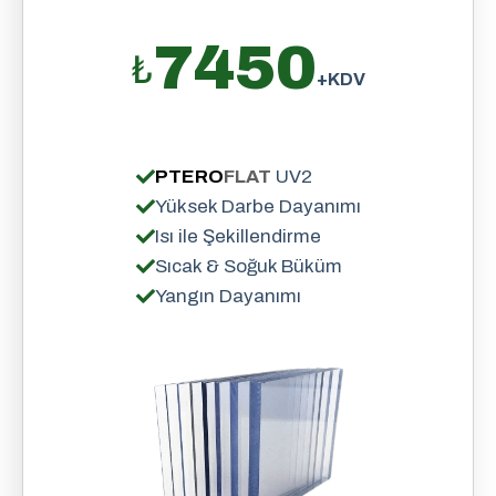
7450
₺
+KDV
PTERO
FLAT
UV2
Yüksek Darbe Dayanımı
Isı ile Şekillendirme
Sıcak & Soğuk Büküm
Yangın Dayanımı