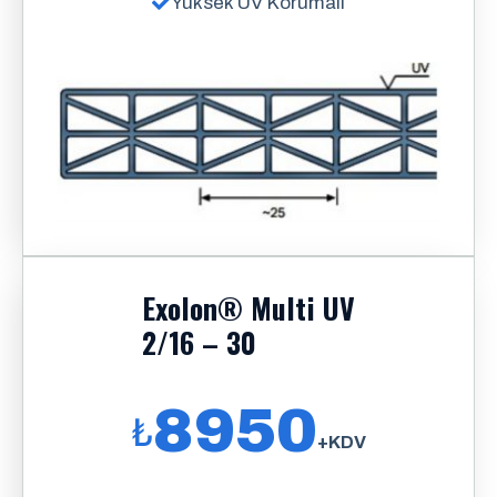
Yüksek UV Korumalı
Exolon® Multi UV
2/16 – 30
8950
₺
+KDV