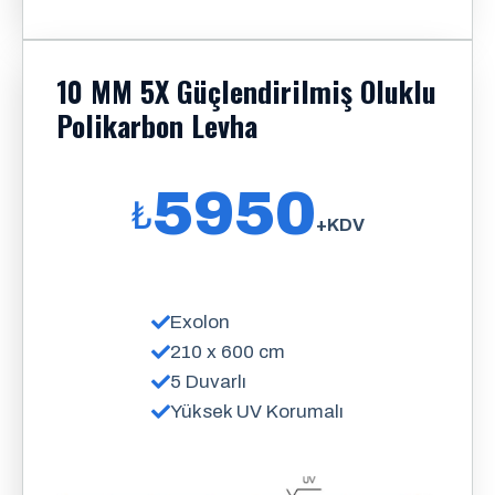
10 MM 5X Güçlendirilmiş Oluklu
Polikarbon Levha
5950
₺
+KDV
Exolon
210 x 600 cm
5 Duvarlı
Yüksek UV Korumalı