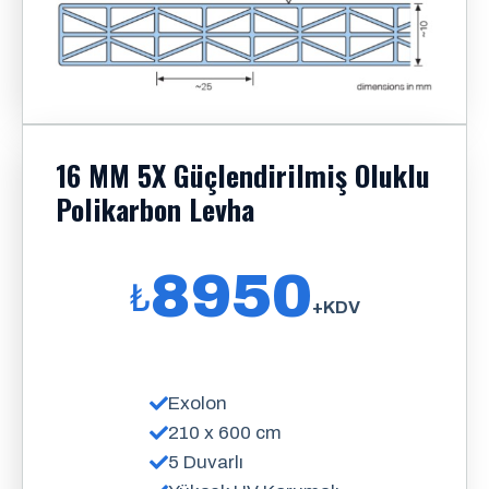
16 MM 5X Güçlendirilmiş Oluklu
Polikarbon Levha
8950
₺
+KDV
Exolon
210 x 600 cm
5 Duvarlı