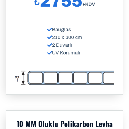
2755
₺
+KDV
Bauglas
210 x 600 cm
2 Duvarlı
UV Korumalı
10 MM Oluklu Polikarbon Levha